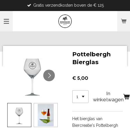
Gratis verzendkosten boven de € 125
Ga
direct
naar
de
hoofdinhoud
Pottelbergh
Bierglas
€ 5,00
In
winkelwagen
Het bierglas van
Biercreatie's Pottelbergh