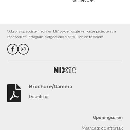
van het bier.
Volg ons op sociale media en blijf op de hoogte van onze projecten via
Facebook en Instagram. Vergeet ons niet te liken en te delen!
F
I
a
n
c
s
e
t
b
a
o
g
o
r
k
a
Brochure/Gamma
m
Download
Openingsuren
Maandag: op afspraak